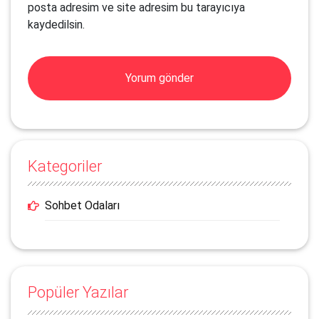
posta adresim ve site adresim bu tarayıcıya
kaydedilsin.
Kategoriler
Sohbet Odaları
Popüler Yazılar