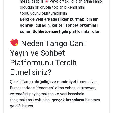
mesajlaşabilir
veya ortak ilgi alanlarına sahip
olduğun bir grupla toplanıp kendi mini
topluluğunu oluşturabilirsin.
Belki de yeni arkadaşlıklar kurmak için bir
sonraki durağın, kaliteli sohbet ortamları
sunan
Sohbetsen.net
gibi platformlar olur.
Neden Tango Canlı
Yayın ve Sohbet
Platformunu Tercih
Etmelisiniz?
Çünkü Tango,
doğallığı ve samimiyeti
önemsiyor.
Burası sadece “fenomen” olma çabası gütmeyen,
yeteneğini paylaşmaktan ve yeni insanlarla
tanışmaktan keyif alan,
gerçek insanların
bir araya
geldiği bir yer.