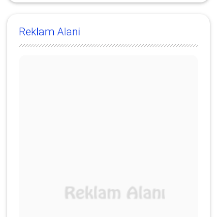
Reklam Alani