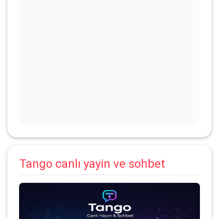
Tango canlı yayin ve sohbet