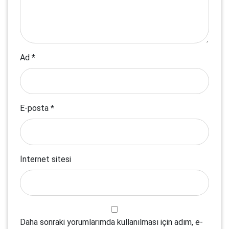
Ad
*
E-posta
*
İnternet sitesi
Daha sonraki yorumlarımda kullanılması için adım, e-