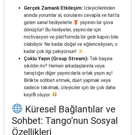
Gerçek Zamanlı Etkileşim:
İzleyicilerinden
anında yorumlar al, sorularını cevapla ve hatta
gelen sanal hediyelerle
yayınını bir şova
dönüştür! Bu hediyeler, yayıncılar için
motivasyon ve platformda bir gelir kapısı bile
olabiliyor. Ne kadar doğal ve eğlenceliysen, o
kadar çok ilgi çekiyorsun!
Çoklu Yayın (Group Stream):
Tek başına
sıkıldın mı? Hemen arkadaşlarınla veya
tanıştığın diğer yayıncılarla ortak yayın aç!
Birlikte sohbet etmek, düet yapmak veya
sadece takılmak, izleyiciler için de çok daha
keyifli oluyor.
Küresel Bağlantılar ve
Sohbet: Tango’nun Sosyal
Özellikleri