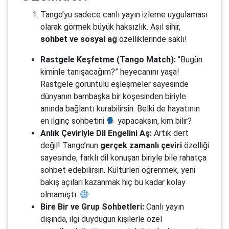
Tango’yu sadece canlı yayın izleme uygulaması
olarak görmek büyük haksızlık. Asıl sihir,
sohbet
ve sosyal ağ
özelliklerinde saklı!
Rastgele Keşfetme (Tango Match):
“Bugün
kiminle tanışacağım?” heyecanını yaşa!
Rastgele görüntülü eşleşmeler sayesinde
dünyanın bambaşka bir köşesinden biriyle
anında bağlantı kurabilirsin. Belki de hayatının
en ilginç sohbetini
yapacaksın, kim bilir?
Anlık Çeviriyle Dil Engelini Aş:
Artık dert
değil! Tango’nun
gerçek zamanlı çeviri
özelliği
sayesinde, farklı dil konuşan biriyle bile rahatça
sohbet edebilirsin. Kültürleri öğrenmek, yeni
bakış açıları kazanmak hiç bu kadar kolay
olmamıştı.
Bire Bir ve Grup Sohbetleri:
Canlı yayın
dışında, ilgi duyduğun kişilerle özel