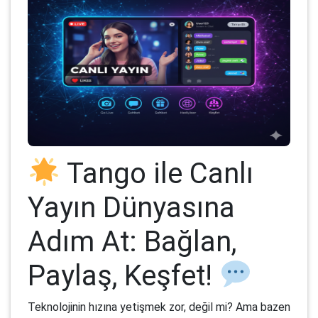
Tango ile Canlı
Yayın Dünyasına
Adım At: Bağlan,
Paylaş, Keşfet!
Teknolojinin hızına yetişmek zor, değil mi? Ama bazen