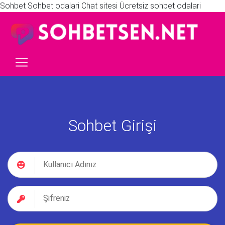
Sohbet Sohbet odalari Chat sitesi Ücretsiz sohbet odalari
Sohbet Girişi