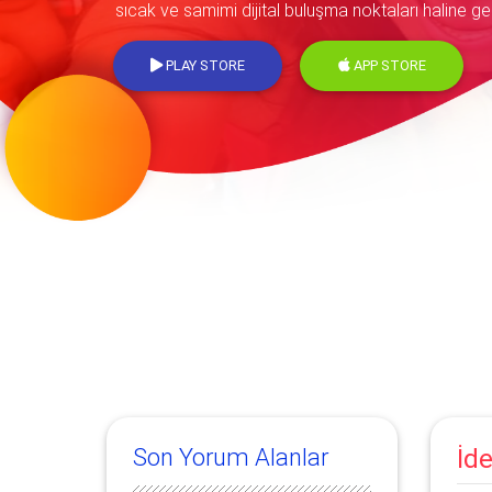
sıcak ve samimi dijital buluşma noktaları haline gelm
PLAY STORE
APP STORE
Son Yorum Alanlar
İd