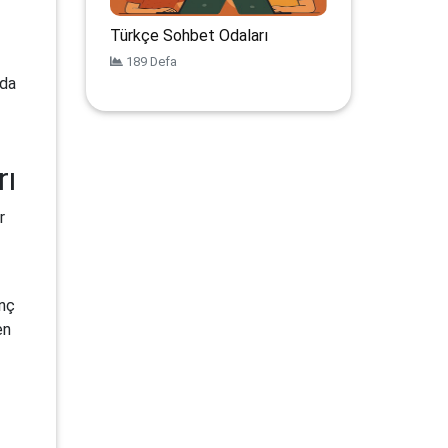
Türkçe Sohbet Odaları
189 Defa
mda
rı
r
inç
en