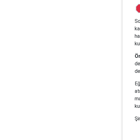
So
ka
ha
ku
Ön
de
de
Eğ
at
ma
ku
Şi