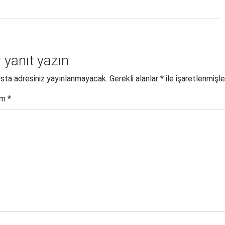
r yanıt yazın
sta adresiniz yayınlanmayacak.
Gerekli alanlar
*
ile işaretlenmişle
um
*