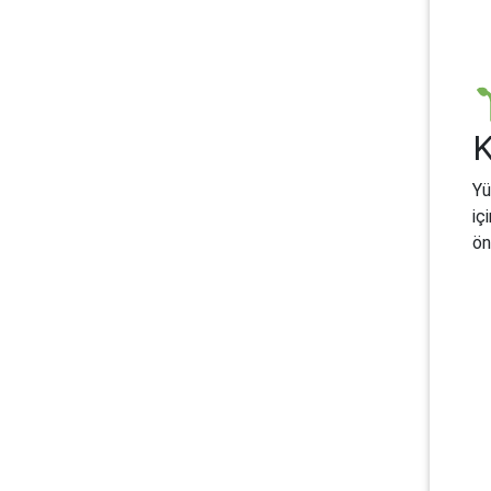
Yü
iç
ön