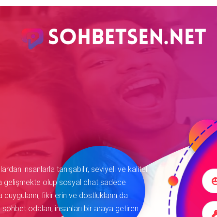
rdan insanlarla tanışabilir, seviyeli ve kaliteli
zla gelişmekte olup sosyal chat sadece
 duyguların, fikirlerin ve dostlukların da
sohbet odaları, insanları bir araya getiren