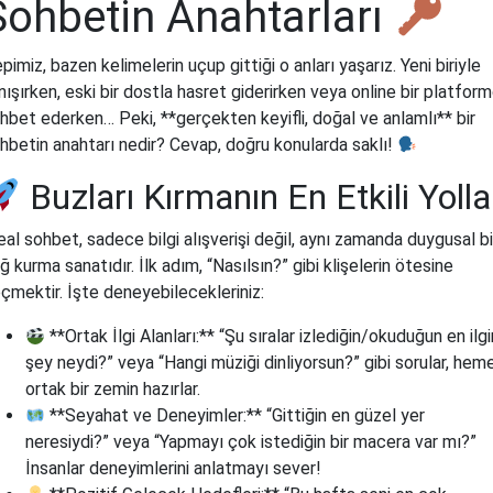
Sohbetin Anahtarları
pimiz, bazen kelimelerin uçup gittiği o anları yaşarız. Yeni biriyle
nışırken, eski bir dostla hasret giderirken veya online bir platfor
hbet ederken… Peki, **gerçekten keyifli, doğal ve anlamlı** bir
hbetin anahtarı nedir? Cevap, doğru konularda saklı!
Buzları Kırmanın En Etkili Yolla
eal sohbet, sadece bilgi alışverişi değil, aynı zamanda duygusal bi
ğ kurma sanatıdır. İlk adım, “Nasılsın?” gibi klişelerin ötesine
çmektir. İşte deneyebilecekleriniz:
**Ortak İlgi Alanları:** “Şu sıralar izlediğin/okuduğun en ilg
şey neydi?” veya “Hangi müziği dinliyorsun?” gibi sorular, hem
ortak bir zemin hazırlar.
**Seyahat ve Deneyimler:** “Gittiğin en güzel yer
neresiydi?” veya “Yapmayı çok istediğin bir macera var mı?”
İnsanlar deneyimlerini anlatmayı sever!