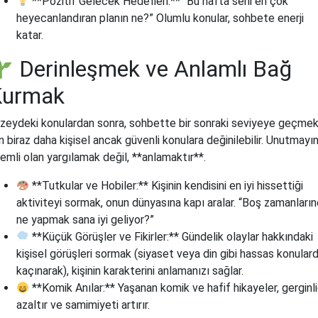
**Pozitif Gelecek Hedefleri:** “Bu hafta seni en çok
heyecanlandıran planın ne?” Olumlu konular, sohbete enerji
katar.
Derinleşmek ve Anlamlı Bağ
Kurmak
zeydeki konulardan sonra, sohbette bir sonraki seviyeye geçme
in biraz daha kişisel ancak güvenli konulara değinilebilir. Unutmayın
emli olan yargılamak değil, **anlamaktır**.
**Tutkular ve Hobiler:** Kişinin kendisini en iyi hissettiği
aktiviteyi sormak, onun dünyasına kapı aralar. “Boş zamanları
ne yapmak sana iyi geliyor?”
**Küçük Görüşler ve Fikirler:** Gündelik olaylar hakkındaki
kişisel görüşleri sormak (siyaset veya din gibi hassas konular
kaçınarak), kişinin karakterini anlamanızı sağlar.
**Komik Anılar:** Yaşanan komik ve hafif hikayeler, gerginli
azaltır ve samimiyeti artırır.