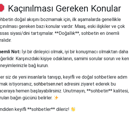
Kaçınılması Gereken Konular
hbetin doğal akışını bozmamak için, ilk aşamalarda genellikle
çınılması gereken bazı konular vardır: Maaş, eski ilişkiler ve çok
ssas siyasi/dini tartışmalar. **Doğallık**, sohbetin en önemli
ralıdır.
emli Not:
İyi bir dinleyici olmak, iyi bir konuşmacı olmaktan daha
ğerlidir. Karşınızdaki kişiye odaklanın, samimi sorular sorun ve ken
neyimlerinizle bağ kurun.
er siz de yeni insanlarla tanışıp, keyifli ve doğal sohbetlere adım
mak istiyorsanız,
sohbetsen.net
adresini ziyaret ederek bu
ceraya hemen başlayabilirsiniz. Unutmayın, **sohbetin** kalitesi,
rulan bağın gücünü belirler.
mdiden keyifli **sohbetler** dileriz!