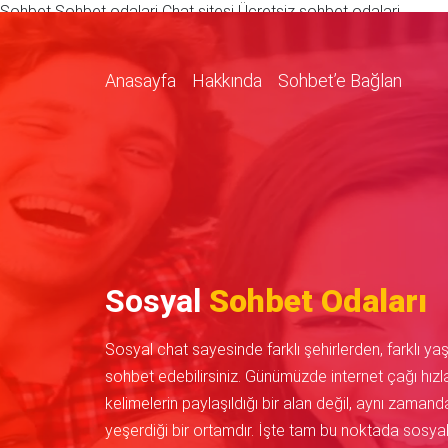
Sohbet Sohbet odalari Chat sitesi Ücretsiz sohbet odalari
Anasayfa
Hakkında
Sohbet’e Bağlan
Sosyal
Sohbet Odaları
Sosyal chat sayesinde farklı şehirlerden, farklı yaşla
sohbet edebilirsiniz. Günümüzde internet çağı hı
kelimelerin paylaşıldığı bir alan değil, aynı zamanda
yeşerdiği bir ortamdır. İşte tam bu noktada sosyal 