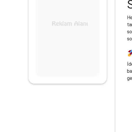
He
ta
so
so
İd
ba
ge