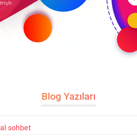
iştir..
Blog Yazıları
eal sohbet