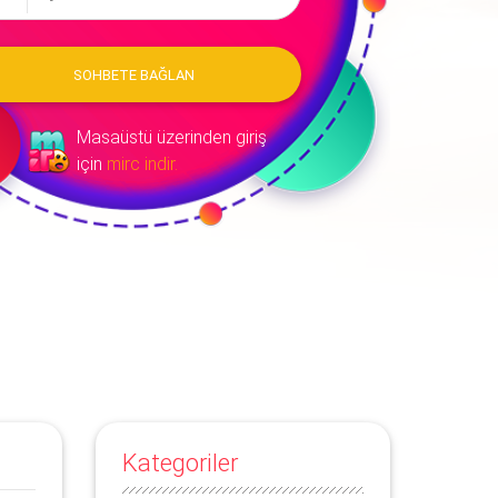
SOHBETE BAĞLAN
Masaüstü üzerinden giriş
için
mirc indir.
Kategoriler