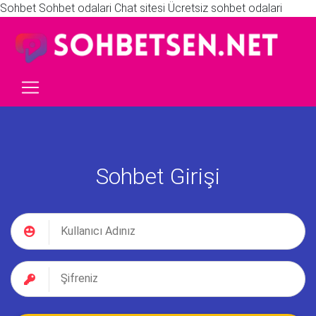
Sohbet Sohbet odalari Chat sitesi Ücretsiz sohbet odalari
Sohbet Girişi